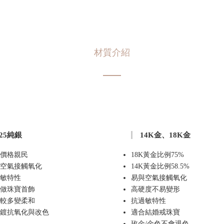
材質介紹
925純銀
14K金、18K金
價格親民
18K黃金比例75%
空氣接觸氧化
14K黃金比例58.5%
敏特性
易與空氣接觸氧化
做珠寶首飾
高硬度不易變形
較多變柔和
抗過敏特性
鍍抗氧化與改色
適合結婚戒珠寶
玫金/金色不會退色