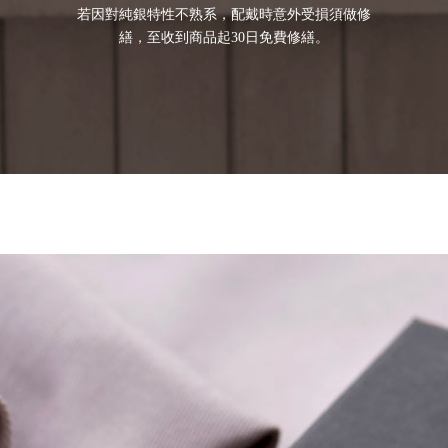
若因對純銀特性不熟系，配戴時意外受損須做修
繕，至收到商品起30日免費修繕。