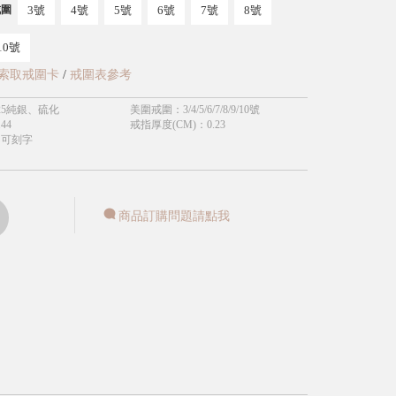
3號
4號
5號
6號
7號
8號
戒圍
10號
索取戒圍卡
/
戒圍表參考
25純銀、硫化
美圍戒圍
：
3/4/5/6/7/8/9/10號
.44
戒指厚度(CM)
：
0.23
不可刻字
商品訂購問題請點我