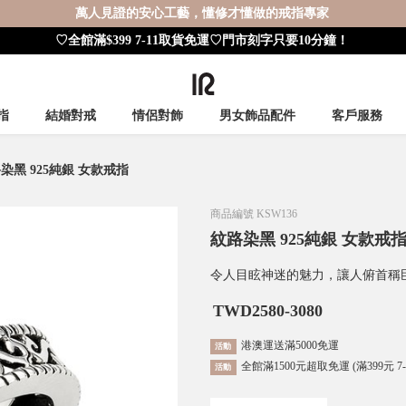
萬人見證的安心工藝，懂修才懂做的戒指專家
♡全館滿$399 7-11取貨免運♡門市刻字只要10分鐘！
指
結婚對戒
情侶對飾
男女飾品配件
客戶服務
染黑 925純銀 女款戒指
商品編號
KSW136
紋路染黑 925純銀 女款戒
令人目眩神迷的魅力，讓人俯首稱
TWD
2580-3080
港澳運送滿5000免運
活動
全館滿1500元超取免運 (滿399元 7
活動