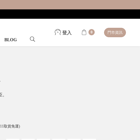
0
登入
門市資訊
BLOG
指
臣。
-11取貨免運)