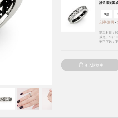
請選擇美圍
9號
刻字說明
/
商品材質
：
9
戒寬(CM)
：
0
刻字字數
：
加入購物車