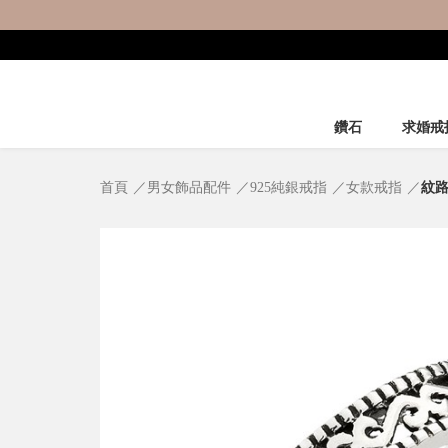
鑽石
求婚戒
首頁
男女飾品配件
925純銀戒指
女款戒指
紋路