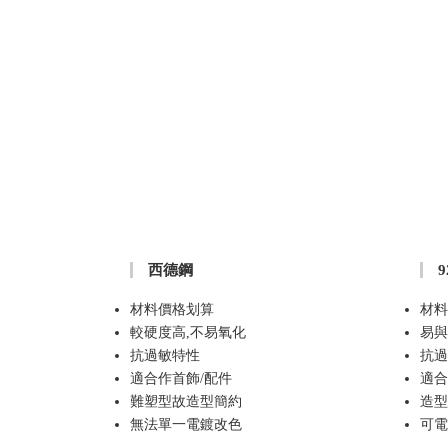
西德鋼
材料價格划算
材料
較硬度高,不易氧化
易與
抗過敏特性
抗過
適合作首飾/配件
適合
難塑型故造型簡約
造型
無法單一電鍍改色
可電