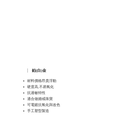
鉑(白)金
材料價格昂貴浮動
硬度高,不易氧化
抗過敏特性
適合做婚戒珠寶
可電鍍抗氧化與改色
手工塑型製造