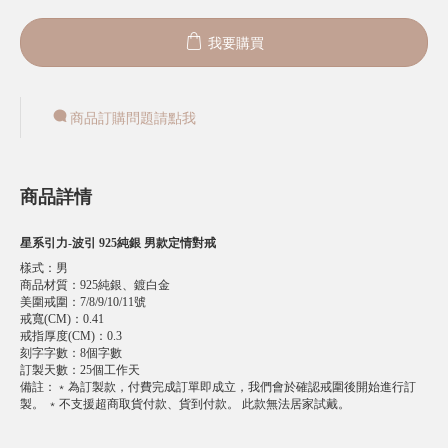
我要購買
商品訂購問題請點我
商品詳情
星系引力-波引 925純銀 男款定情對戒
樣式
：
男
商品材質
：
925純銀、鍍白金
美圍戒圍
：
7/8/9/10/11號
戒寬(CM)
：
0.41
戒指厚度(CM)
：
0.3
刻字字數
：
8個字數
訂製天數
：
25個工作天
備註
：
﹡為訂製款，付費完成訂單即成立，我們會於確認戒圍後開始進行訂
製。 ﹡不支援超商取貨付款、貨到付款。 此款無法居家試戴。