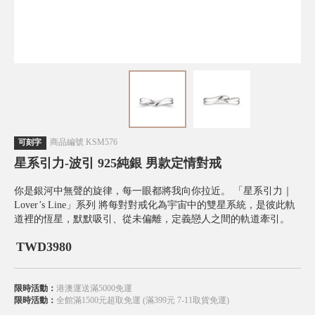
商品編號
KSM576
可刻字
星系引力-波引 925純銀 男款定情對戒
你是銀河中無聲的旋律，每一眼都將我向你拉近。 「星系引力｜
Lover’s Line」系列 將每對對戒化為宇宙中的雙星系統，是彼此軌
道裡的恆星，默默吸引、從未偏離，定義戀人之間的軌道牽引。
TWD
3980
限時活動：
港澳運送滿5000免運
限時活動：
全館滿1500元超取免運 (滿399元 7-11取貨免運)