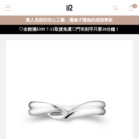
0
萬人見證的安心工藝，懂修才懂做的戒指專家
♡全館滿$399 7-11取貨免運♡門市刻字只要10分鐘！