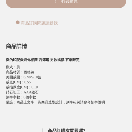
我要購買
商品訂購問題請點我
商品詳情
愛的印記愛與你相隨 西德鋼 男款戒指-官網限定
樣式
：
男
商品材質
：
西德鋼
美圍戒圍
：
6/7/8/9/10號
戒寬(CM)
：
0.55
戒指厚度(CM)
：
0.19
鋯石切工
：
AAA鋯石
刻字字數
：
8個字數
備註
：
商品上文字，為商品造型設計，刻字範例請參考刻字說明
商品訂購有問題嗎?