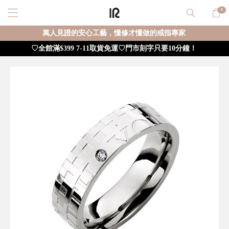
0
萬人見證的安心工藝，懂修才懂做的戒指專家
♡全館滿$399 7-11取貨免運♡門市刻字只要10分鐘！