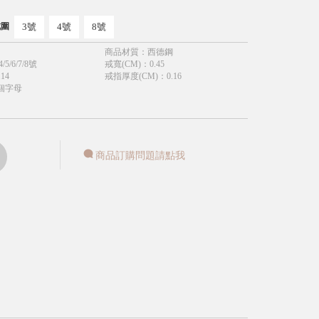
3號
4號
8號
戒圍
商品材質
：
西德鋼
4/5/6/7/8號
戒寬(CM)
：
0.45
.14
戒指厚度(CM)
：
0.16
個字母
商品訂購問題請點我