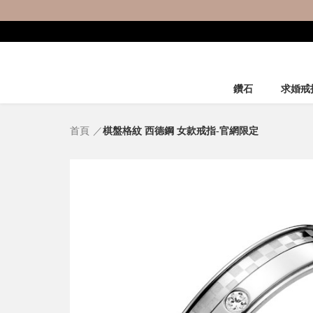
鑽石
求婚戒
首頁
棋盤格紋 西德鋼 女款戒指-官網限定