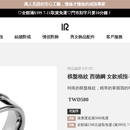
萬人見證的安心工藝，懂修才懂做的戒指專家
♡全館滿$399 7-11取貨免運♡門市刻字只要10分鐘！
指
結婚對戒
情侶對飾
男女飾品配件
客戶服務
商品編號
KIF202
棋盤格紋 西德鋼 女款戒指
特殊的棋盤格紋，精準的掌握我的
TWD
580
可刻字
港澳運送滿5000免運
活動
全館滿1500元超取免運 (滿399元 7
活動