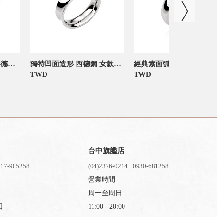
簡單就是美厚實素面 西德鋼 好幸運尾戒-官網限定
獨特凹面造形 西德鋼 女款戒指-官網限定
TWD
TWD
台中旗艦店
17-905258
(04)2376-0214
0930-681258
營業時間
周一至周日
日
11:00 - 20:00