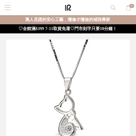
0
萬人見證的安心工藝，懂修才懂做的戒指專家
♡全館滿$399 7-11取貨免運♡門市刻字只要10分鐘！