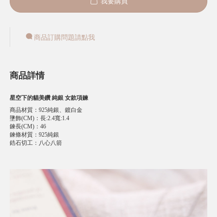
我要購買
商品訂購問題請點我
商品詳情
星空下的貓美鑽 純銀 女款項鍊
商品材質
：
925純銀、鍍白金
墬飾(CM)
：
長:2.4寬:1.4
鍊長(CM)
：
46
鍊條材質
：
925純銀
鋯石切工
：
八心八箭