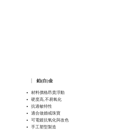
鉑(白)金
材料價格昂貴浮動
硬度高,不易氧化
抗過敏特性
適合做婚戒珠寶
可電鍍抗氧化與改色
手工塑型製造