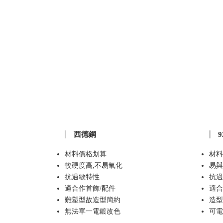
西德鋼
材料價格划算
材料
較硬度高,不易氧化
易與
抗過敏特性
抗過
適合作首飾/配件
適合
難塑型故造型簡約
造型
無法單一電鍍改色
可電