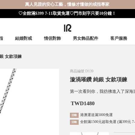
萬人見證的安心工藝，懂修才懂做的戒指專家
♡全館滿$399 7-11取貨免運♡門市刻字只要10分鐘！
指
結婚對戒
情侶對飾
男女飾品配件
客戶服務
銀 女款項鍊
商品編號
D139
漩渦璀鑽 純銀 女款項鍊
第一次看到你，我彷彿進入了深海
TWD
1480
港澳運送滿5000免運
活動
全館滿1500元超取免運 (滿399元 7
活動