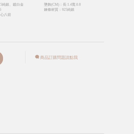
25純銀、鍍白金
墬飾(CM)
：
長:1.4寬:0.8
6
鍊條材質
：
925純銀
八心八箭
商品訂購問題請點我