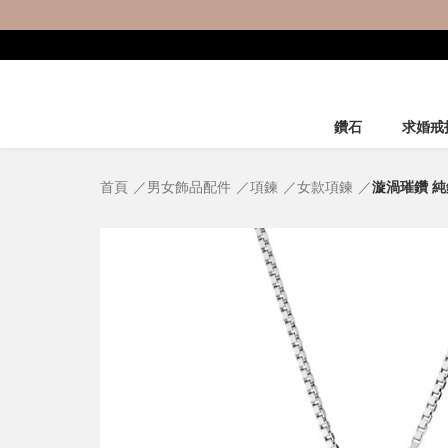
鑽石
求婚戒
首頁
男女飾品配件
項鍊
女款項鍊
漩渦璀鑽 純