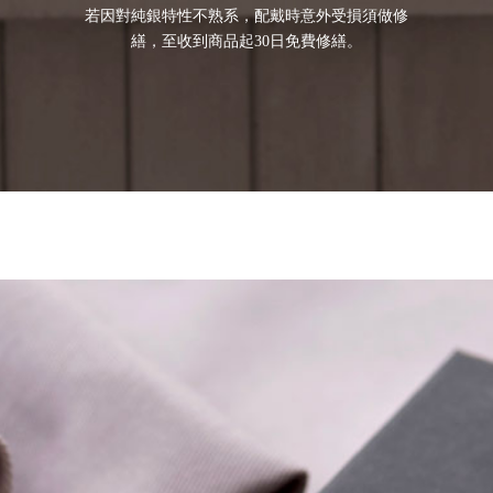
若因對純銀特性不熟系，配戴時意外受損須做修
繕，至收到商品起30日免費修繕。