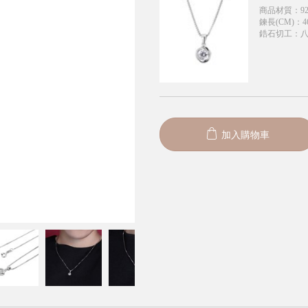
商品材質
：
9
鍊長(CM)
：
4
鋯石切工
：
加入購物車