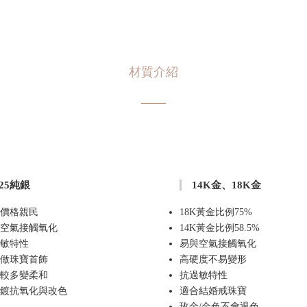
材質介紹
925純銀
14K金、18K金
價格親民
18K黃金比例75%
空氣接觸氧化
14K黃金比例58.5%
敏特性
易與空氣接觸氧化
做珠寶首飾
高硬度不易變形
較多變柔和
抗過敏特性
鍍抗氧化與改色
適合結婚戒珠寶
玫金/金色不會退色