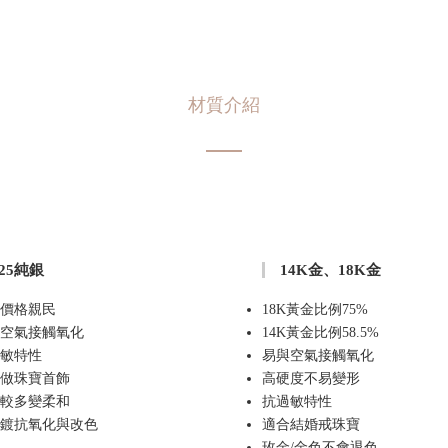
材質介紹
925純銀
14K金、18K金
價格親民
18K黃金比例75%
空氣接觸氧化
14K黃金比例58.5%
敏特性
易與空氣接觸氧化
做珠寶首飾
高硬度不易變形
較多變柔和
抗過敏特性
鍍抗氧化與改色
適合結婚戒珠寶
玫金/金色不會退色