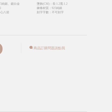
25純銀、鍍白金
墬飾(CM)
：
長:1.2寬:1.2
6
鍊條材質
：
925純銀
八心八箭
刻字字數
：
不可刻字
商品訂購問題請點我