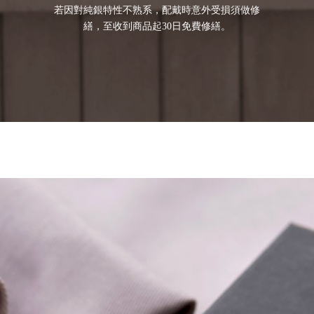
若因對純銀特性不熟系，配戴時意外受損須做修
繕，至收到商品起30日免費修繕。