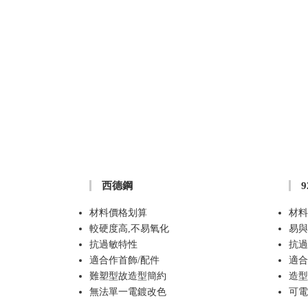
西德鋼
材料價格划算
材料
較硬度高,不易氧化
易與
抗過敏特性
抗過
適合作首飾/配件
適合
難塑型故造型簡約
造型
無法單一電鍍改色
可電