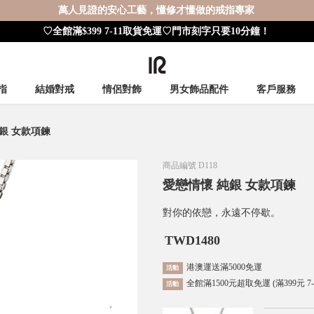
萬人見證的安心工藝，懂修才懂做的戒指專家
♡全館滿$399 7-11取貨免運♡門市刻字只要10分鐘！
指
結婚對戒
情侶對飾
男女飾品配件
客戶服務
銀 女款項鍊
商品編號
D118
愛戀情懷 純銀 女款項鍊
對你的依戀，永遠不停歇。
TWD
1480
港澳運送滿5000免運
活動
全館滿1500元超取免運 (滿399元 7
活動