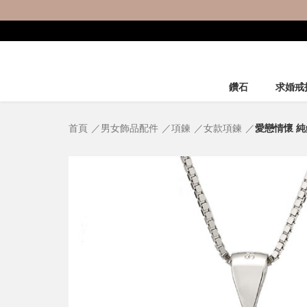
鑽石
求婚戒
首頁
男女飾品配件
項鍊
女款項鍊
愛戀情懷 純