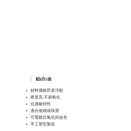
鉑(白)金
材料價格昂貴浮動
硬度高,不易氧化
抗過敏特性
適合做婚戒珠寶
可電鍍抗氧化與改色
手工塑型製造