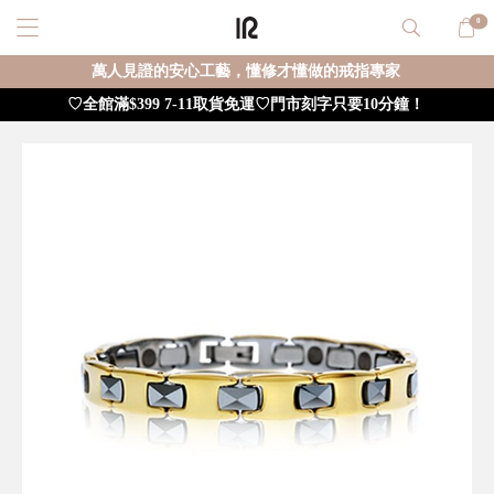
0
萬人見證的安心工藝，懂修才懂做的戒指專家
♡全館滿$399 7-11取貨免運♡門市刻字只要10分鐘！