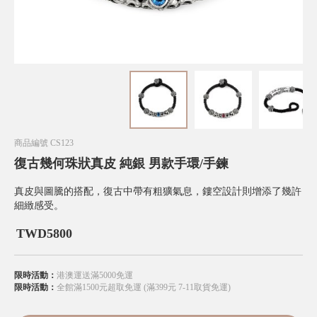
商品編號
CS123
復古幾何珠狀真皮 純銀 男款手環/手鍊
真皮與圖騰的搭配，復古中帶有粗獷氣息，鏤空設計則增添了幾許
細緻感受。
TWD
5800
限時活動：
港澳運送滿5000免運
限時活動：
全館滿1500元超取免運 (滿399元 7-11取貨免運)