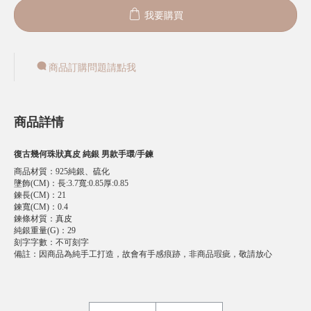
我要購買
商品訂購問題請點我
商品詳情
復古幾何珠狀真皮 純銀 男款手環/手鍊
商品材質
：
925純銀、硫化
墬飾(CM)
：
長:3.7寬:0.85厚:0.85
鍊長(CM)
：
21
鍊寬(CM)
：
0.4
鍊條材質
：
真皮
純銀重量(G)
：
29
刻字字數
：
不可刻字
備註
：
因商品為純手工打造，故會有手感痕跡，非商品瑕疵，敬請放心