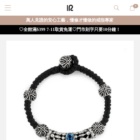
0
萬人見證的安心工藝，懂修才懂做的戒指專家
♡全館滿$399 7-11取貨免運♡門市刻字只要10分鐘！