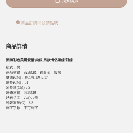
我要購買
商品訂購問題請點我
商品詳情
流轉彩色美滿愛情 純銀 男款情侶項鍊/對鍊
樣式
：
男
商品材質
：
925純銀、鍍白金、鍍黑
墬飾(CM)
：
長:1寬:1厚:0.17
鍊長(CM)
：
51
延長鍊(CM)
：
5
鍊條材質
：
925純銀
鋯石切工
：
八心八箭
純銀重量(G)
：
8.3
刻字字數
：
不可刻字