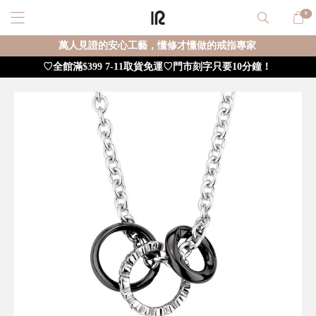
0
萬人見證的安心工藝，懂修才懂做的戒指專家
♡全館滿$399 7-11取貨免運♡門市刻字只要10分鐘！