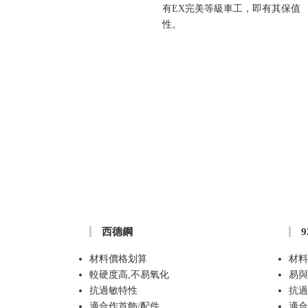
有EX完美等級車工，即有其保值
性。
西德鋼
材料價格划算
材料
較硬度高,不易氧化
易與
抗過敏特性
抗過
適合作首飾/配件
適合