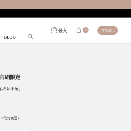
0
登入
門市資訊
BLOG
-官網限定
念綿延不絕。
-11取貨免運)