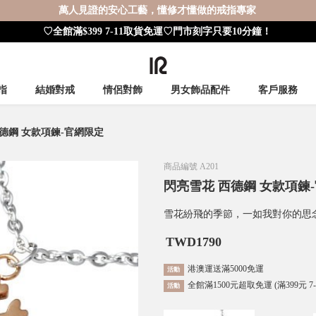
萬人見證的安心工藝，懂修才懂做的戒指專家
♡全館滿$399 7-11取貨免運♡門市刻字只要10分鐘！
指
結婚對戒
情侶對飾
男女飾品配件
客戶服務
德鋼 女款項鍊-官網限定
商品編號
A201
閃亮雪花 西德鋼 女款項鍊
雪花紛飛的季節，一如我對你的思
TWD
1790
港澳運送滿5000免運
活動
全館滿1500元超取免運 (滿399元 7
活動