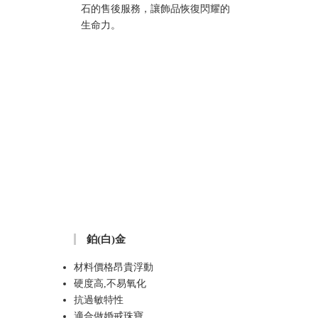
石的售後服務，讓飾品恢復閃耀的
生命力。
鉑(白)金
材料價格昂貴浮動
硬度高,不易氧化
抗過敏特性
適合做婚戒珠寶