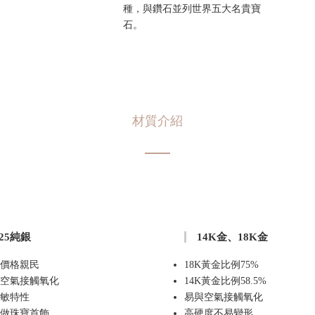
種，與鑽石並列世界五大名貴寶
石。
材質介紹
925純銀
14K金、18K金
價格親民
18K黃金比例75%
空氣接觸氧化
14K黃金比例58.5%
敏特性
易與空氣接觸氧化
做珠寶首飾
高硬度不易變形