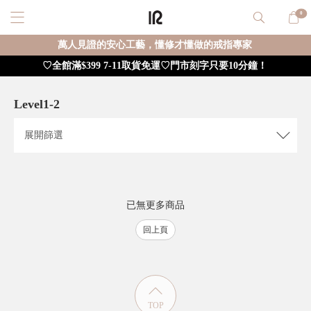
0
萬人見證的安心工藝，懂修才懂做的戒指專家
♡全館滿$399 7-11取貨免運♡門市刻字只要10分鐘！
Level1-2
重新篩選
確定
展開
篩選
已無更多商品
回上頁
TOP