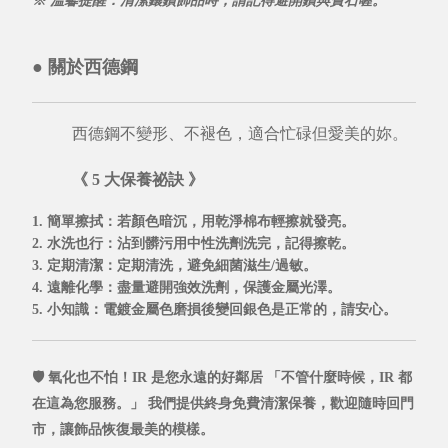
※ 溫馨提醒：清潔鑲鑽飾品時，請記得避開鑽與寶石喔。
●
關於西德鋼
西德鋼不變形、不褪色，適合忙碌但愛美的妳。
《 5 大保養祕訣 》
1. 簡單擦拭
：若顏色暗沉，用乾淨棉布輕擦就發亮。
2. 水洗也行
：沾到髒污用中性洗劑洗完，記得擦乾。
3. 定期清潔
：定期清洗，避免細菌滋生/過敏。
4. 遠離化學
：盡量避開強效洗劑，保護金屬光澤。
5. 小知識
：電鍍金屬色磨損後變回銀色是正常的，請安心。
🛡️ 氧化也不怕！IR 是您永遠的好鄰居
「不管什麼時候，IR 都
在這為您服務。」
我們提供
終身免費清潔保養，
歡迎隨時回門
市，讓飾品恢復最美的模樣。