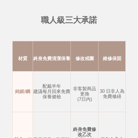
職人級三大承諾
材質
終身免費清潔保養
修改戒圍
維修保固
配戴半年
非客製商品
30 日非人為
純銀/鋼
建議每月回來免費
更換
免費修繕
保養健檢
(7日內)
終身免費修
改乙次