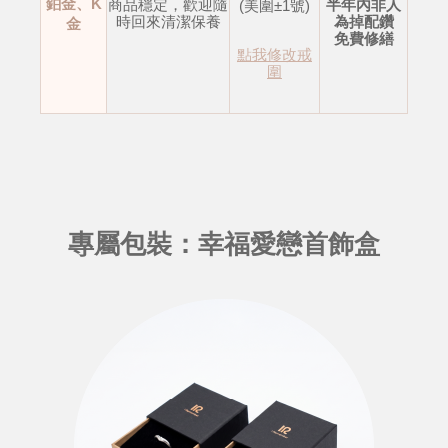
鉑金、K
商品穩定，歡迎隨
半年內非人
(美圍±1號)
時回來清潔保養
為掉配鑽
金
免費修繕
點我修改戒
圍
專屬包裝：幸福愛戀首飾盒