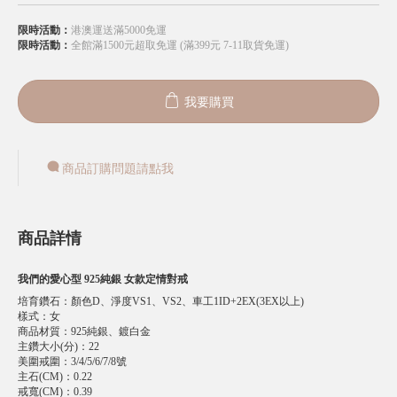
限時活動：
港澳運送滿5000免運
限時活動：
全館滿1500元超取免運 (滿399元 7-11取貨免運)
我要購買
商品訂購問題請點我
商品詳情
我們的愛心型 925純銀 女款定情對戒
培育鑽石
：
顏色D、淨度VS1、VS2、車工1ID+2EX(3EX以上)
樣式
：
女
商品材質
：
925純銀、鍍白金
主鑽大小(分)
：
22
美圍戒圍
：
3/4/5/6/7/8號
主石(CM)
：
0.22
戒寬(CM)
：
0.39