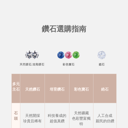
鑽石選購指南
多元
主石
天然鑽石
培育鑽石
彩色寶石
鋯石
石
天然礦藏
天然開採
科技養成的
人工合成
頭
色彩豐富獨
珍貴且稀有
超值真鑽
親民的仿鑽
特