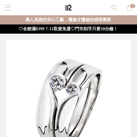
0
萬人見證的安心工藝，懂修才懂做的戒指專家
♡全館滿$399 7-11取貨免運♡門市刻字只要10分鐘！