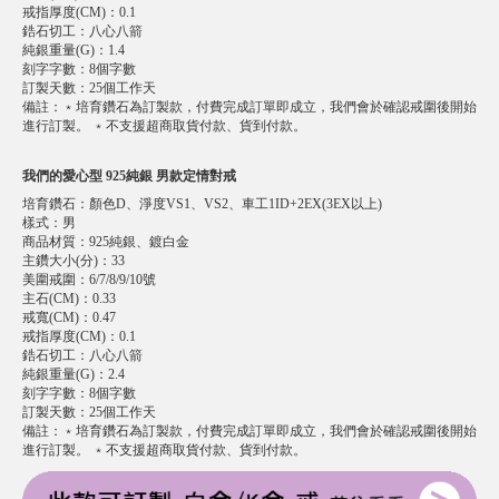
戒指厚度(CM)
：
0.1
鋯石切工
：
八心八箭
純銀重量(G)
：
1.4
刻字字數
：
8個字數
訂製天數
：
25個工作天
備註
：
﹡培育鑽石為訂製款，付費完成訂單即成立，我們會於確認戒圍後開始
進行訂製。 ﹡不支援超商取貨付款、貨到付款。
我們的愛心型 925純銀 男款定情對戒
培育鑽石
：
顏色D、淨度VS1、VS2、車工1ID+2EX(3EX以上)
樣式
：
男
商品材質
：
925純銀、鍍白金
主鑽大小(分)
：
33
美圍戒圍
：
6/7/8/9/10號
主石(CM)
：
0.33
戒寬(CM)
：
0.47
戒指厚度(CM)
：
0.1
鋯石切工
：
八心八箭
純銀重量(G)
：
2.4
刻字字數
：
8個字數
訂製天數
：
25個工作天
備註
：
﹡培育鑽石為訂製款，付費完成訂單即成立，我們會於確認戒圍後開始
進行訂製。 ﹡不支援超商取貨付款、貨到付款。