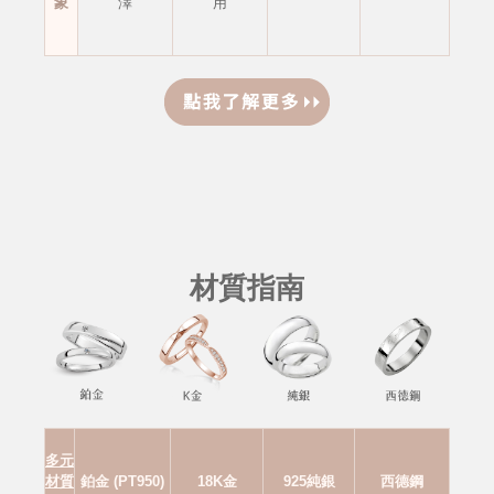
象
澤
用
材質指南
多元
材質
鉑金 (PT950)
18K金
925純銀
西德鋼