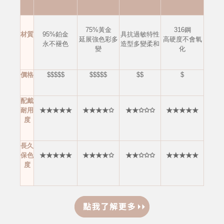
75%黃金
316鋼
材質
95%鉑金
具抗過敏特性
延展強色彩多
高硬度不會
氧
永不褪色
造型多變柔和
變
化
價格
$$$$$
$$$$$
$$
$
配戴
耐用
★★★★★
★★★★✩
★★✩✩✩
★★★★★
度
長久
保色
★★★★★
★★★★✩
★★✩✩✩
★★★★★
度