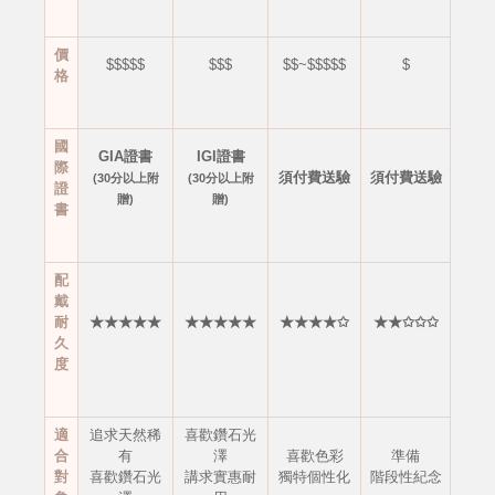
價
$$$$$
$$$
$$~$$$$$
$
格
國
GIA證書
IGI證書
際
須付費送驗
須付費送驗
(30分以上附
(30分以上附
證
贈)
贈)
書
配
戴
耐
★★★★★
★★★★★
★★★★✩
★★✩✩✩
久
度
適
追求天然稀
喜歡鑽石光
合
有
澤
喜歡色彩
準備
對
喜歡鑽石光
講求實惠耐
獨特個性化
階段性紀念