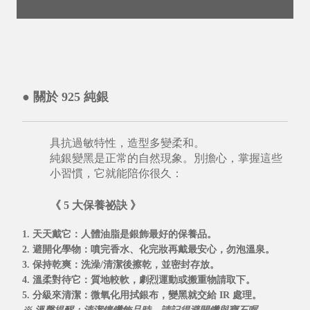
● 關於 925 純銀
具抗過敏特性，造型多變柔和。
純銀變黑是正常的自然現象。別擔心，掌握這些
小習慣，它就能陪你很久：
《 5 大保養祕訣 》
1. 天天戴它
：人體油脂是銀飾最好的保養品。
2. 避開化學物
：噴完香水、化完妝再戴最安心，勿泡溫泉。
3. 保持乾爽
：洗澡/清潔後擦乾，並密封存放。
4. 溫柔對待它
：質地較軟，劇烈運動或搬重物請取下。
5. 分級來清潔
：微氧化用拭銀布，變黑就交給
IR 處理
。